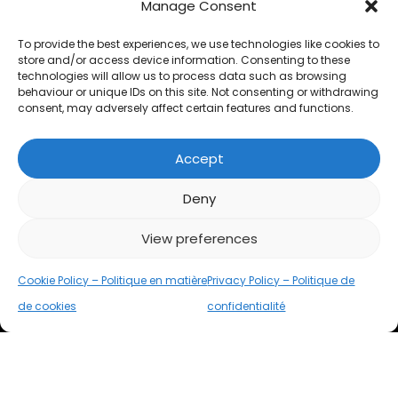
Kit de décaissement
Manage Consent
Questionnaires
To provide the best experiences, we use technologies like cookies to
store and/or access device information. Consenting to these
Calculateurs
technologies will allow us to process data such as browsing
behaviour or unique IDs on this site. Not consenting or withdrawing
FAQ
consent, may adversely affect certain features and functions.
Accept
JURIDIQUE
Deny
Politique de confidentialité
View preferences
Cookies
Cookie Policy – Politique en matière
Privacy Policy – Politique de
Accessibilité
de cookies
confidentialité
Razorplan
Razorplan
Razorplan