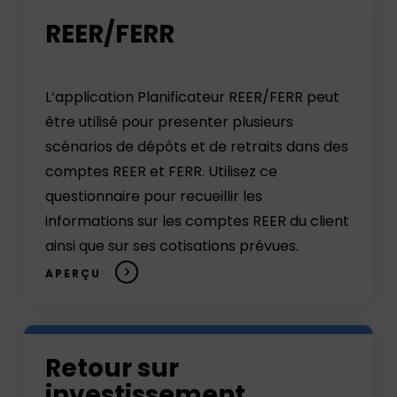
Open
REER/FERR
the
questionnaire(in
a
L’application Planificateur REER/FERR peut
new
être utilisé pour presenter plusieurs
window)
scénarios de dépôts et de retraits dans des
comptes REER et FERR. Utilisez ce
questionnaire pour recueillir les
informations sur les comptes REER du client
ainsi que sur ses cotisations prévues.
APERÇU
Open
Retour sur
the
questionnaire(in
investissement